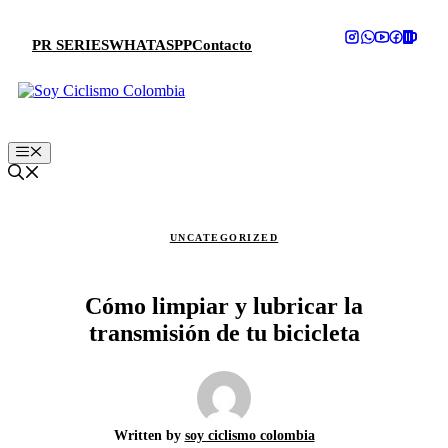
Saltar
al
PR SERIES
WHATASPP
Contacto
contenido
Menú
UNCATEGORIZED
Cómo limpiar y lubricar la
transmisión de tu bicicleta
Written by
soy ciclismo colombia